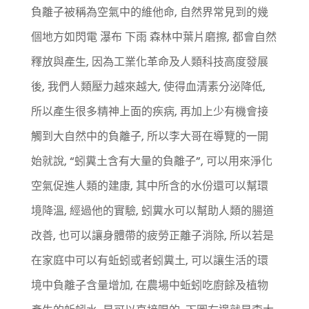
負離子被稱為空氣中的維他命, 自然界常見到的幾
個地方如閃電 瀑布 下雨 森林中葉片磨擦, 都會自然
釋放與產生, 因為工業化革命及人類科技高度發展
後, 我們人類壓力越來越大, 使得血清素分泌降低,
所以產生很多精神上面的疾病, 再加上少有機會接
觸到大自然中的負離子, 所以李大哥在導覽的一開
始就說, “蚓糞土含有大量的負離子”, 可以用來淨化
空氣促進人類的建康, 其中所含的水份還可以幫環
境降溫, 經過他的實驗, 蚓糞水可以幫助人類的腸道
改善, 也可以讓身體帶的疲勞正離子消除, 所以若是
在家庭中可以有蚯蚓或者蚓糞土, 可以讓生活的環
境中負離子含量增加, 在農場中蚯蚓吃廚餘及植物