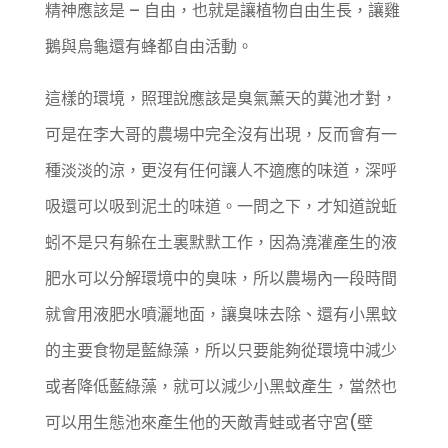
精神應該是 – 自由，也就是讓植物自由生長，讓雞
鵝與烏龜還有蜂都自由活動。
這樣的環境，照理說應該是臭氣薰天的糞池才對，
可是在李大哥的農場中完全沒有出現，反而會有一
種淡淡的涼，更沒有任何讓人不適應的味道，深呼
吸還可以吸到泥土的味道。一問之下，才知道說蚯
蚓不是只有躲在土裏默默工作，因為澆灌產生的液
肥水可以分解環境中的臭味，所以農場內一段時間
就會用液肥水噴灑地面，讓臭味去除、還有小黑蚊
的主要食物是藍綠藻，所以只要能夠從環境中減少
或者降低藍綠藻，就可以減少小黑蚊產生，當然也
可以用生態池來產生他的天敵青蛙或者守宮(壁