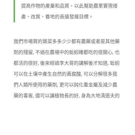
提高作物的產量和品質，以此幫助農業實現增
產、改質、養地的長遠發展目標。
我們市場買的葉菜多多少少都有農藥或者是其他藥
劑的殘留, 不過在農場中的蚯蚓確都吃的很開心, 也
都活的很好, 後來經過李大哥的講解後才知道, 蚯蚓
可以在土壤中產生自然的黃腐酸, 可以分解很多我
們人類所使用的藥劑, 更可以鈍化重金屬及減少農
藥的毒害, 還可以讓植物長的好, 身為大地清道夫的
蚯蚓可以說是相當的利害, 所以家庭中的廚餘幾乎
都可以被蚯蚓給分解及轉化為自然的養份.