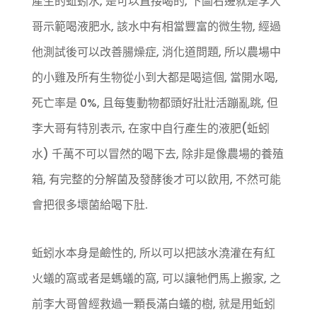
產生的蚯蚓水, 是可以直接喝的, 下圖右邊就是李大
哥示範喝液肥水, 該水中有相當豐富的微生物, 經過
他測試後可以改善腸燥症, 消化道問題, 所以農場中
的小雞及所有生物從小到大都是喝這個, 當開水喝,
死亡率是 0%, 且每隻動物都頭好壯壯活蹦亂跳, 但
李大哥有特別表示, 在家中自行產生的液肥(蚯蚓
水) 千萬不可以冒然的喝下去, 除非是像農場的養殖
箱, 有完整的分解菌及發酵後才可以飲用, 不然可能
會把很多壞菌給喝下肚.
蚯蚓水本身是鹼性的, 所以可以把該水澆灌在有紅
火蟻的窩或者是螞蟻的窩, 可以讓牠們馬上搬家, 之
前李大哥曾經救過一顆長滿白蟻的樹, 就是用蚯蚓